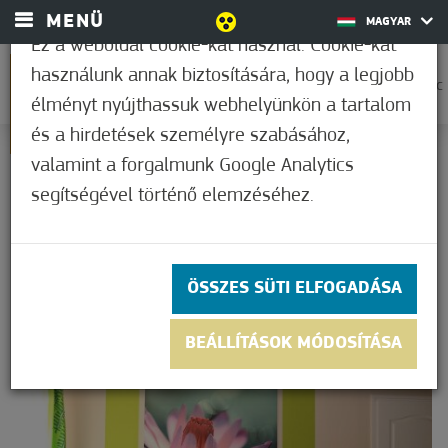
MENÜ
MAGYAR
Ez a weboldal cookie-kat használ. Cookie-kat
használunk annak biztosítására, hogy a legjobb
0
28,9°C
élményt nyújthassuk webhelyünkön a tartalom
és a hirdetések személyre szabásához,
KEZDŐOLDAL
valamint a forgalmunk Google Analytics
SZÁLLÁS
segítségével történő elemzéséhez.
SZÁLLÁS
ÖSSZES SÜTI ELFOGADÁSA
BEÁLLÍTÁSOK MÓDOSÍTÁSA