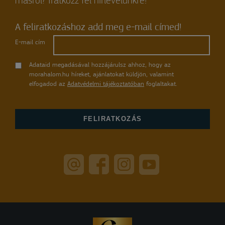
másról? Iratkozz fel hírlevelünkre!
A feliratkozáshoz add meg e-mail címed!
E-mail cím
Adataid megadásával hozzájárulsz ahhoz, hogy az
morahalom.hu híreket, ajánlatokat küldjön, valamint
elfogadod az
Adatvédelmi tájékoztatóban
foglaltakat.