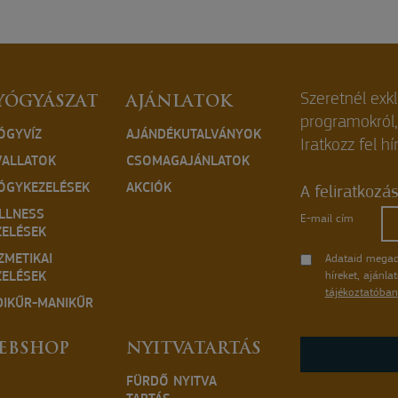
Szeretnél exk
YÓGYÁSZAT
AJÁNLATOK
programokról
ÓGYVÍZ
AJÁNDÉKUTALVÁNYOK
Iratkozz fel hí
VALLATOK
CSOMAGAJÁNLATOK
ÓGYKEZELÉSEK
AKCIÓK
A feliratkozá
LLNESS
E-mail cím
ZELÉSEK
ZMETIKAI
Adataid megad
ZELÉSEK
híreket, ajánl
tájékoztatóban
DIKŰR-MANIKŰR
EBSHOP
NYITVATARTÁS
FÜRDŐ NYITVA