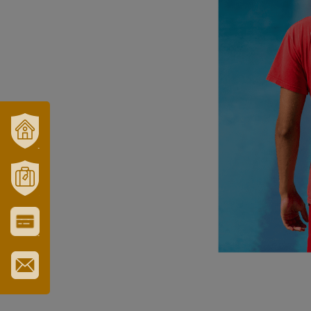
VÁROSUNK
ÉS
TÉRSÉGÜNK
MÓRAHALOM
TURISZTIKA
VÁROS-
ÉS
TURISZTIKAI
KÁRTYA
IRATKOZZON
FEL
HÍRLEVELÜNKRE