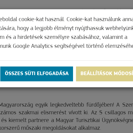
ÓGYÁSZAT
AJÁNLATOK
KAPCSOLAT
ÁRA
eboldal cookie-kat használ. Cookie-kat használunk ann
ítására, hogy a legjobb élményt nyújthassuk webhelyün
om és a hirdetések személyre szabásához, valamint a
munk Google Analytics segítségével történő elemzéséh
TŐSÉGEK
ÖSSZES SÜTI ELFOGADÁSA
BEÁLLÍTÁSOK MÓDOS
 Magyarország egyik legkedveltebb fürdőjében! A Sz
számos szakmai elismerést vívott ki. Az 5 csillagos m
és kiemelt partnere a Magyar Turisztikai Ügynökségne
 korszerű műszaki megoldásokat alkalmaz.