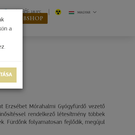
0
18,9°C
MAGYAR
K
WEBSHOP
ak
kön a
ez.
ÍTÁSA
ent Erzsébet Mórahalmi Gyógyfürdő vezető
inősítéssel rendelkező létesítmény többek
k. Fürdőnk folyamatosan fejlődik, megújul