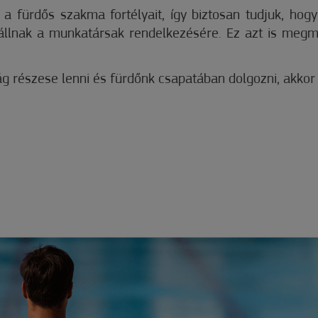
a fürdős szakma fortélyait, így biztosan tudjuk, ho
en állnak a munkatársak rendelkezésére. Ez azt is m
g részese lenni és fürdőnk csapatában dolgozni, akkor 