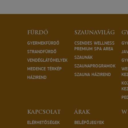
FÜRDŐ
SZAUNAVILÁG
G
GYERMEKFÜRDŐ
CSENDES WELLNESS
GY
PREMIUM SPA AREA
STRANDFÜRDŐ
JA
SZAUNÁK
VENDÉGLÁTÓHELYEK
GY
SZAUNAPROGRAMOK
MEDENCE TÉRKÉP
WE
SZAUNA HÁZIREND
KE
HÁZIREND
KO
KE
PE
KAPCSOLAT
ÁRAK
W
ELÉRHETŐSÉGEK
BELÉPŐJEGYEK