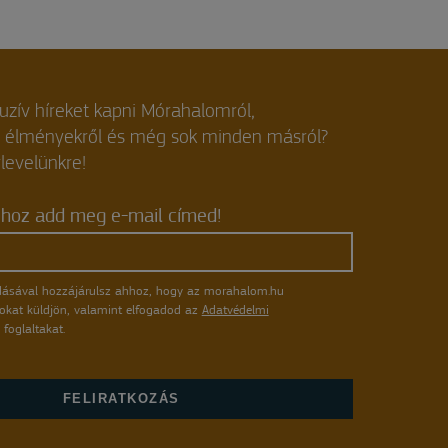
luzív híreket kapni Mórahalomról,
, élményekről és még sok minden másról?
rlevelünkre!
shoz add meg e-mail címed!
ásával hozzájárulsz ahhoz, hogy az morahalom.hu
atokat küldjön, valamint elfogadod az
Adatvédelmi
foglaltakat.