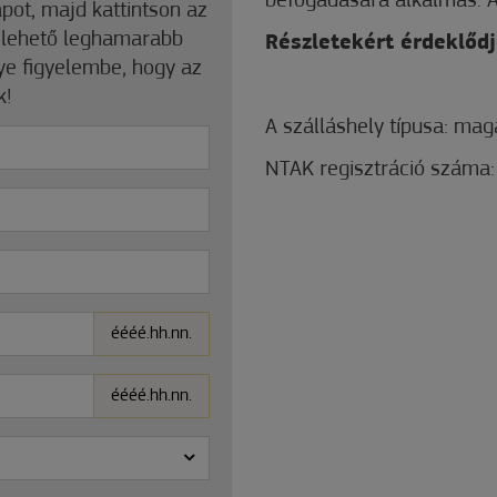
befogadására alkalmas. A
apot, majd kattintson az
a lehető leghamarabb
Részletekért érdeklődj
gye figyelembe, hogy az
k!
A szálláshely típusa: mag
NTAK regisztráció száma:
éééé.hh.nn.
éééé.hh.nn.