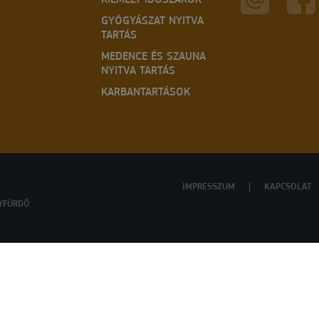
KIEMELT IDŐSZAKOK
GYÓGYÁSZAT NYITVA
TARTÁS
MEDENCE ÉS SZAUNA
NYITVA TARTÁS
KARBANTARTÁSOK
IMPRESSZUM
KAPCSOLAT
YFÜRDŐ