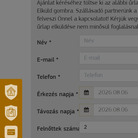
Ajánlat kéréséhez töltse ki az alábbi űrl
Elküld gombra. Szállásadó partnerünk 
felveszi Önnel a kapcsolatot! Kérjük ve
űrlap elküldése nem minősül foglalásna
Név
*
E-mail
*
Telefon
*
Érkezés napja
*
VÁROSUNK
ÉS
Távozás napja
*
TÉRSÉGÜNK
MÓRAHALOM
2
TURISZTIKA
Felnőttek száma
*