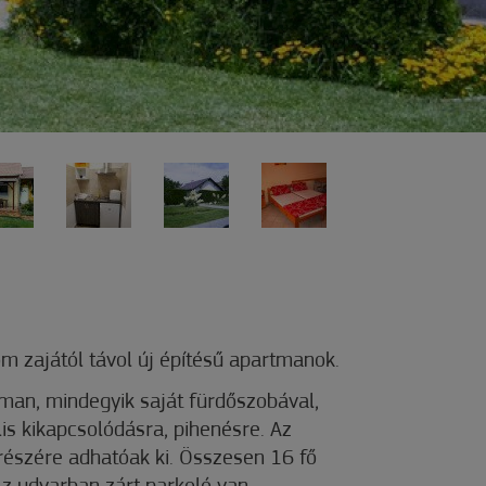
m zajától távol új építésű apartmanok.
tman, mindegyik saját fürdőszobával,
lis kikapcsolódásra, pihenésre. Az
 részére adhatóak ki. Összesen 16 fő