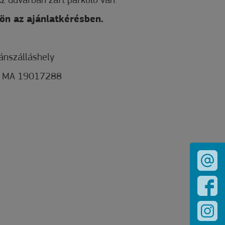
z udvarban zárt parkoló van.
ön az ajánlatkérésben.
ánszálláshely
MA 19017288