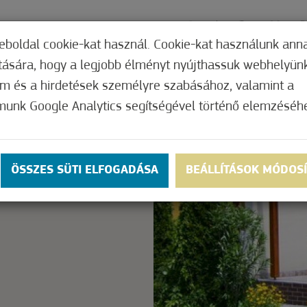
ÓGYÁSZAT
AJÁNLATOK
KAPCSOLAT
ÁRA
eboldal cookie-kat használ. Cookie-kat használunk ann
ítására, hogy a legjobb élményt nyújthassuk webhelyün
om és a hirdetések személyre szabásához, valamint a
munk Google Analytics segítségével történő elemzéséh
ly.
OK
ÖSSZES SÜTI ELFOGADÁSA
BEÁLLÍTÁSOK MÓDOS