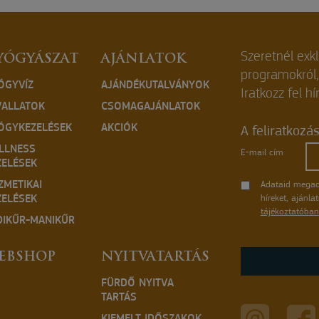
Szeretnél exk
YÓGYÁSZAT
AJÁNLATOK
programokról
ÓGYVÍZ
AJÁNDÉKUTALVÁNYOK
Iratkozz fel hí
VALLATOK
CSOMAGAJÁNLATOK
ÓGYKEZELÉSEK
AKCIÓK
A feliratkozá
LLNESS
E-mail cím
ZELÉSEK
ZMETIKAI
Adataid megad
ZELÉSEK
híreket, ajánl
tájékoztatóban
DIKŰR-MANIKŰR
EBSHOP
NYITVATARTÁS
FÜRDŐ NYITVA
TARTÁS