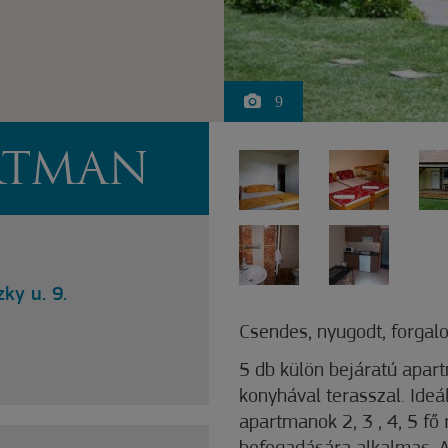
9
ARTMAN
ky u. 9.
Csendes, nyugodt, forgalo
5 db külön bejáratú apar
konyhával terasszal. Ideá
apartmanok 2, 3 , 4, 5 fő