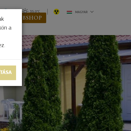
0
35,0°C
MAGYAR
K
WEBSHOP
ak
kön a
ez.
ÍTÁSA