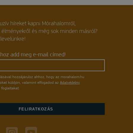
luzív híreket kapni Mórahalomról,
, élményekről és még sok minden másról?
rlevelünkre!
shoz add meg e-mail címed!
ásával hozzájárulsz ahhoz, hogy az morahalom.hu
atokat küldjön, valamint elfogadod az
Adatvédelmi
foglaltakat.