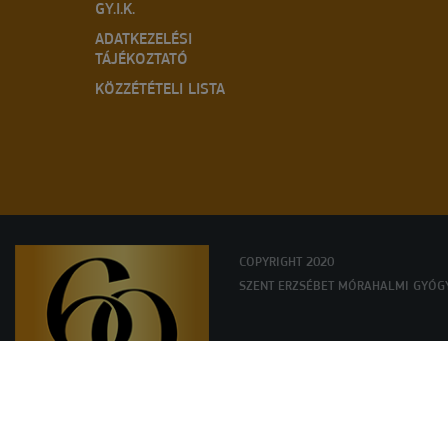
GY.I.K.
ADATKEZELÉSI
TÁJÉKOZTATÓ
KÖZZÉTÉTELI LISTA
COPYRIGHT 2020
SZENT ERZSÉBET MÓRAHALMI GYÓG