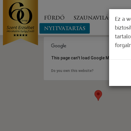
FÜRDŐ
SZAUNAVILÁG
GY
Ez a w
biztos
NYITVATARTÁS
tartal
forgal
This page can't load Google Maps correct
Do you own this website?