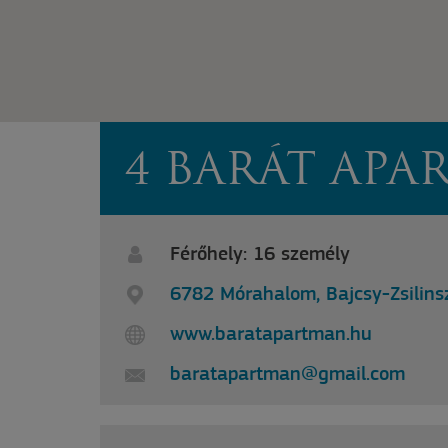
4 BARÁT AP
Férőhely: 16 személy
6782 Mórahalom, Bajcsy-Zsilinsz
www.baratapartman.hu
baratapartman@gmail.com