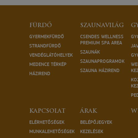
FÜRDŐ
SZAUNAVILÁG
G
GYERMEKFÜRDŐ
CSENDES WELLNESS
GY
PREMIUM SPA AREA
STRANDFÜRDŐ
JA
SZAUNÁK
VENDÉGLÁTÓHELYEK
GY
SZAUNAPROGRAMOK
MEDENCE TÉRKÉP
WE
SZAUNA HÁZIREND
KE
HÁZIREND
KO
KE
PE
KAPCSOLAT
ÁRAK
W
ELÉRHETŐSÉGEK
BELÉPŐJEGYEK
MUNKALEHETŐSÉGEK
KEZELÉSEK