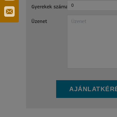
VÁROS-
0
ÉS
Gyerekek száma
*
TURISZTIKAI
KÁRTYA
IRATKOZZON
Üzenet
FEL
HÍRLEVELÜNKRE
AJÁNLATKÉR