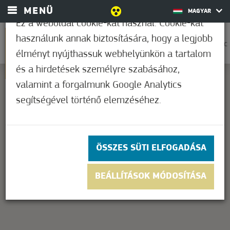
MENÜ
MAGYAR
Ez a weboldal cookie-kat használ. Cookie-kat
használunk annak biztosítására, hogy a legjobb
0
33,9°C
élményt nyújthassuk webhelyünkön a tartalom
és a hirdetések személyre szabásához,
valamint a forgalmunk Google Analytics
segítségével történő elemzéséhez.
This page can't load Google Maps correctly.
OK
Do you own this website?
ÖSSZES SÜTI ELFOGADÁSA
BEÁLLÍTÁSOK MÓDOSÍTÁSA