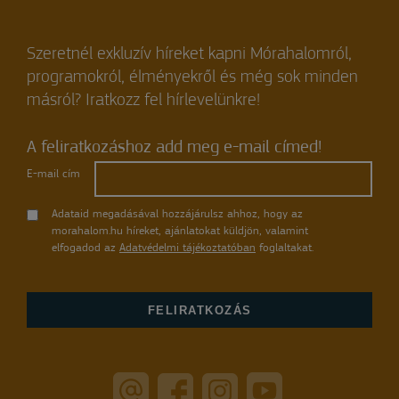
Szeretnél exkluzív híreket kapni Mórahalomról,
programokról, élményekről és még sok minden
másról? Iratkozz fel hírlevelünkre!
A feliratkozáshoz add meg e-mail címed!
E-mail cím
Adataid megadásával hozzájárulsz ahhoz, hogy az
morahalom.hu híreket, ajánlatokat küldjön, valamint
elfogadod az
Adatvédelmi tájékoztatóban
foglaltakat.