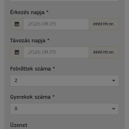
Érkezés napja
*
éééé.hh.nn.
Távozás napja
*
éééé.hh.nn.
Felnőttek száma
*
2
Gyerekek száma
*
0
Üzenet