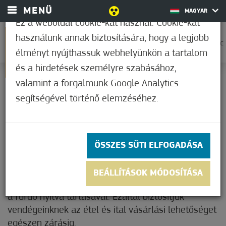
MENÜ
MAGYAR
Ez a weboldal cookie-kat használ. Cookie-kat
használunk annak biztosítására, hogy a legjobb
0
18,9°C
élményt nyújthassuk webhelyünkön a tartalom
és a hirdetések személyre szabásához,
valamint a forgalmunk Google Analytics
VENDÉGLÁTÓHELYEK
segítségével történő elemzéséhez.
A Szent Erzsébet Mórahalmi Gyógyfürdőben
vendéglátóhelyeink normál nyitva tartásukon felül,
ÖSSZES SÜTI ELFOGADÁSA
ügyeleti rendben is dolgoznak. A dátumokkal
kijelölt időtartományban az ,,ügyelet" felirattal
BEÁLLÍTÁSOK MÓDOSÍTÁSA
ellátott vendéglátóhely nyitva tartása megegyezik
a fürdő nyitva tartásával. Ezáltal biztosítjuk
vendégeinknek az étel és ital vásárlási lehetőséget
egészen zárásig.