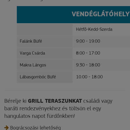
VENDÉGLÁTÓHELY
Hétfő-Kedd-Szerda
Falánk Büfé
9:00 - 19:00
Varga Csárda
8:00 - 17:00
Makra Lángos
9:30 - 18:00
Lábasgombóc Büfé
10.00 - 18.00
Bérelje ki
GRILL TERASZUNKAT
családi vagy
baráti rendezvényekhez és töltsön el egy
hangulatos napot fürdőnkben!
Bográcsozási lehetőség