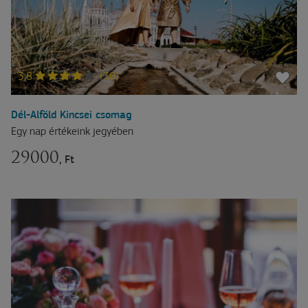
3,8
(30)
Dél-Alföld Kincsei csomag
Egy nap értékeink jegyében
29000
, Ft