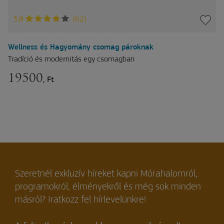
3,8
(62)
Wellness és Hagyomány csomag pároknak
Tradíció és modernitás egy csomagban
19500
, Ft
Szeretnél exkluzív híreket kapni Mórahalomról,
programokról, élményekről és még sok minden
másról? Iratkozz fel hírlevelünkre!