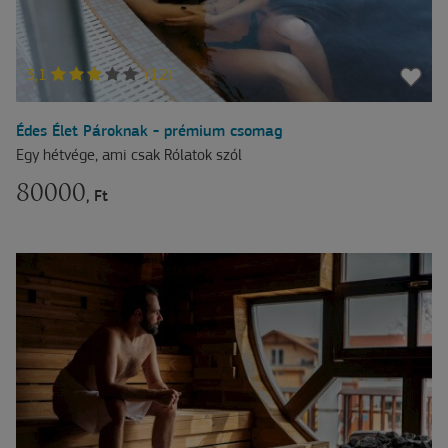
3,1
(12)
Édes Élet Pároknak - prémium csomag
Egy hétvége, ami csak Rólatok szól
80000
, Ft