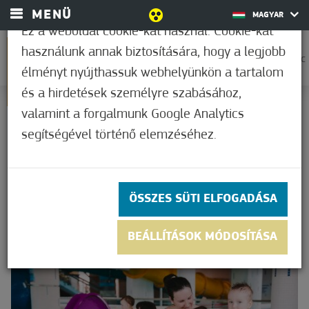
MENÜ
MAGYAR
Ez a weboldal cookie-kat használ. Cookie-kat
használunk annak biztosítására, hogy a legjobb
0
35,0°C
élményt nyújthassuk webhelyünkön a tartalom
és a hirdetések személyre szabásához,
KEZDŐOLDAL
valamint a forgalmunk Google Analytics
AJÁNLATOK
CSOMAGAJÁNLATOK
segítségével történő elemzéséhez.
CSOMAGAJÁNLATOK
ÖSSZES SÜTI ELFOGADÁSA
BEÁLLÍTÁSOK MÓDOSÍTÁSA