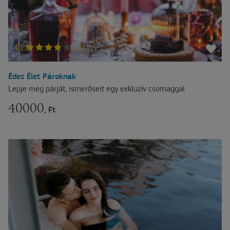
4,1
(71)
Édes Élet Pároknak
Lepje meg párját, ismerőseit egy exkluzív csomaggal
40000
, Ft