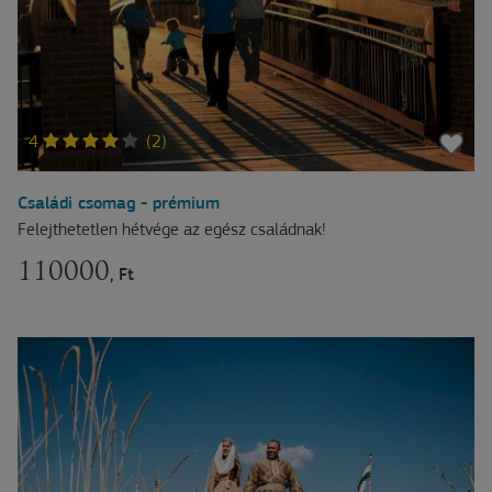
4
(2)
Családi csomag - prémium
Felejthetetlen hétvége az egész családnak!
110000
, Ft