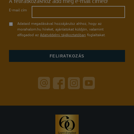
A feliratkozáshoz add meg e-mail címed!
E-mail cím
Adataid megadásával hozzájárulsz ahhoz, hogy az
morahalom.hu híreket, ajánlatokat küldjön, valamint
elfogadod az
Adatvédelmi tájékoztatóban
foglaltakat.