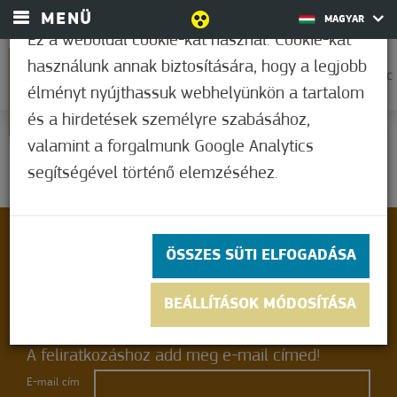
MENÜ
MAGYAR
Ez a weboldal cookie-kat használ. Cookie-kat
használunk annak biztosítására, hogy a legjobb
0
25,7°C
élményt nyújthassuk webhelyünkön a tartalom
és a hirdetések személyre szabásához,
valamint a forgalmunk Google Analytics
Kérem várjon!...
segítségével történő elemzéséhez.
ÖSSZES SÜTI ELFOGADÁSA
Szeretnél exkluzív híreket kapni Mórahalomról,
programokról, élményekről és még sok minden
BEÁLLÍTÁSOK MÓDOSÍTÁSA
másról? Iratkozz fel hírlevelünkre!
A feliratkozáshoz add meg e-mail címed!
E-mail cím