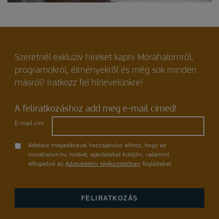
Szeretnél exkluzív híreket kapni Mórahalomról,
programokról, élményekről és még sok minden
másról? Iratkozz fel hírlevelünkre!
A feliratkozáshoz add meg e-mail címed!
E-mail cím
Adataid megadásával hozzájárulsz ahhoz, hogy az
morahalom.hu híreket, ajánlatokat küldjön, valamint
elfogadod az
Adatvédelmi tájékoztatóban
foglaltakat.