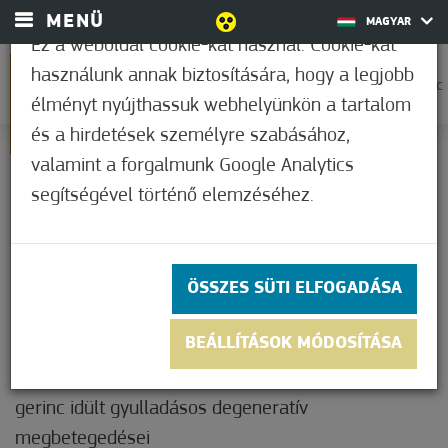
MENÜ
MAGYAR
Ez a weboldal cookie-kat használ. Cookie-kat
használunk annak biztosítására, hogy a legjobb
0
30,6°C
élményt nyújthassuk webhelyünkön a tartalom
és a hirdetések személyre szabásához,
valamint a forgalmunk Google Analytics
JAVALLATOK
segítségével történő elemzéséhez.
A mórahalmi gyógyvíz javallatai és ellenjavallatai.
JAVALLATOK
ÖSSZES SÜTI ELFOGADÁSA
BEÁLLÍTÁSOK MÓDOSÍTÁSA
1. Ízületi gyulladások nem akut fázisa
2. Degeneratív ízületi elváltozások (arthrosis)3. A
gerinc idült gyulladásos degeneratív
megbetegedései