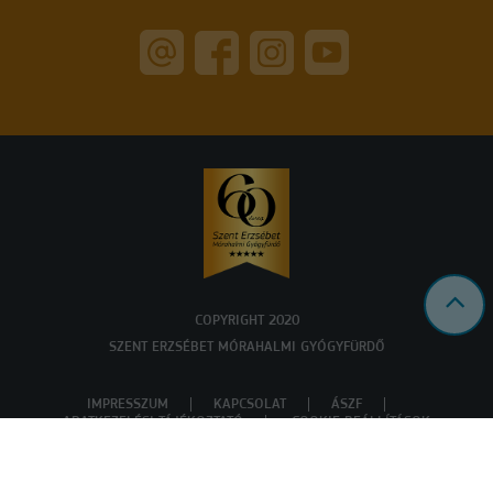
COPYRIGHT 2020
SZENT ERZSÉBET MÓRAHALMI GYÓGYFÜRDŐ
IMPRESSZUM
KAPCSOLAT
ÁSZF
ADATKEZELÉSI TÁJÉKOZTATÓ
COOKIE BEÁLLÍTÁSOK
Powered by
a product of