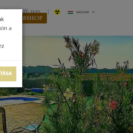
0
33,9°C
MAGYAR
K
WEBSHOP
ak
kön a
ez.
ÍTÁSA