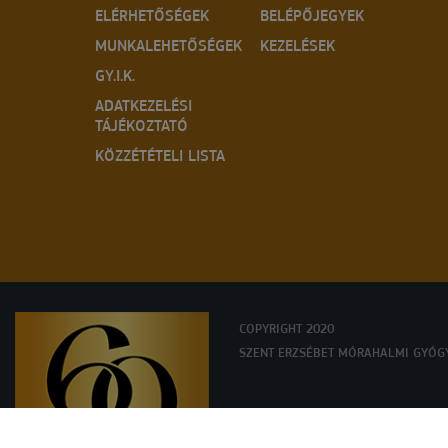
ELÉRHETŐSÉGEK
BELÉPŐJEGYEK
MUNKALEHETŐSÉGEK
KEZELÉSEK
GY.I.K.
ADATKEZELÉSI
TÁJÉKOZTATÓ
KÖZZÉTÉTELI LISTA
COPYRIGHT 2020
SZENT ERZSÉBET MÓRAHALMI GYÓG