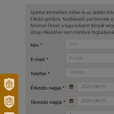
Ajánlat kéréséhez töltse ki az alábbi űrl
Elküld gombra. Szállásadó partnerünk 
felveszi Önnel a kapcsolatot! Kérjük ve
űrlap elküldése nem minősül foglalásna
Név
*
E-mail
*
Telefon
*
Érkezés napja
*
VÁROSUNK
ÉS
TÉRSÉGÜNK
Távozás napja
*
MÓRAHALOM
TURISZTIKA