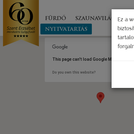
FÜRDŐ
SZAUNAVILÁG
GY
Ez a w
biztos
NYITVATARTÁS
tartal
forgal
This page can't load Google Maps correct
Do you own this website?