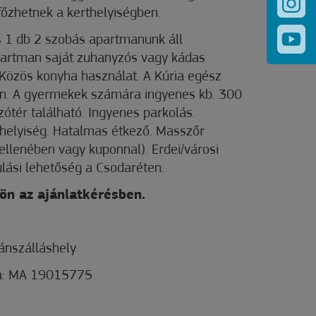
főzhetnek a kerthelyiségben.
s 1 db 2 szobás apartmanunk áll
partman saját zuhanyzós vagy kádas
 Közös konyha használat. A Kúria egész
van. A gyermekek számára ingyenes kb. 300
szótér található. Ingyenes parkolás.
rthelyiség. Hatalmas étkező. Masszőr
ellenében vagy kuponnal). Erdei/városi
lási lehetőség a Csodaréten.
ön az ajánlatkérésben.
ánszálláshely
ma: MA 19015775