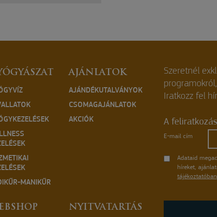
Szeretnél exk
YÓGYÁSZAT
AJÁNLATOK
programokról
ÓGYVÍZ
AJÁNDÉKUTALVÁNYOK
Iratkozz fel hí
VALLATOK
CSOMAGAJÁNLATOK
ÓGYKEZELÉSEK
AKCIÓK
A feliratkozá
LLNESS
E-mail cím
ZELÉSEK
ZMETIKAI
Adataid megad
ZELÉSEK
híreket, ajánl
tájékoztatóban
DIKŰR-MANIKŰR
EBSHOP
NYITVATARTÁS