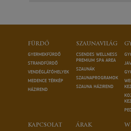
FÜRDŐ
SZAUNAVILÁG
G
GYERMEKFÜRDŐ
CSENDES WELLNESS
GY
PREMIUM SPA AREA
STRANDFÜRDŐ
JA
SZAUNÁK
VENDÉGLÁTÓHELYEK
GY
SZAUNAPROGRAMOK
MEDENCE TÉRKÉP
WE
SZAUNA HÁZIREND
KE
HÁZIREND
KO
KE
PE
KAPCSOLAT
ÁRAK
W