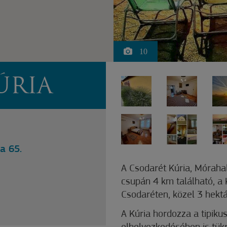
10
ÚRIA
a 65.
A Csodarét Kúria, Móraha
csupán 4 km található, a 
Csodaréten, közel 3 hektá
A Kúria hordozza a tipikus