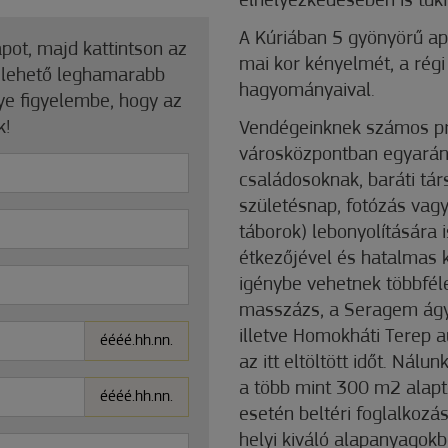
elhelyezkedésében is tük
A Kúriában 5 gyönyörű ap
apot, majd kattintson az
mai kor kényelmét, a régi 
a lehető leghamarabb
hagyományaival.
gye figyelembe, hogy az
k!
Vendégeinknek számos pro
városközpontban egyaránt
családosoknak, baráti tá
születésnap, fotózás vagy
táborok) lebonyolítására 
étkezőjével és hatalmas ke
igénybe vehetnek többféle
masszázs, a Seragem ágy 
illetve Homokháti Terep 
éééé.hh.nn.
az itt eltöltött időt. Nál
a több mint 300 m2 alapte
éééé.hh.nn.
esetén beltéri foglalkozá
helyi kiváló alapanyagokb