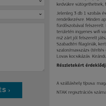
kedvükre sütögethetnek, 
Jelenleg 3 db 1 szobás é
rendelkezésre. Minden a
fürdőszobával felszerelt.
területén ingyenes wifi 
m2 zárt jól felszerelt ját
Szabadtéri filagóriák, ke
szalon/masszázs (térítés 
Lovas kocsikázás. Kirándu
Részletekért érdeklődj
A szálláshely típusa: mag
ÉS
NTAK regisztrációs szá