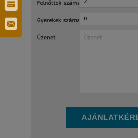
2
Felnőttek száma
*
VÁROS-
ÉS
0
Gyerekek száma
*
TURISZTIKAI
KÁRTYA
IRATKOZZON
Üzenet
FEL
HÍRLEVELÜNKRE
AJÁNLATKÉR