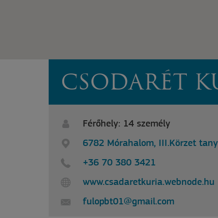
CSODARÉT K
Férőhely: 14 személy
6782 Mórahalom, III.Körzet tany
+36 70 380 3421
www.csadaretkuria.webnode.hu
fulopbt01@gmail.com