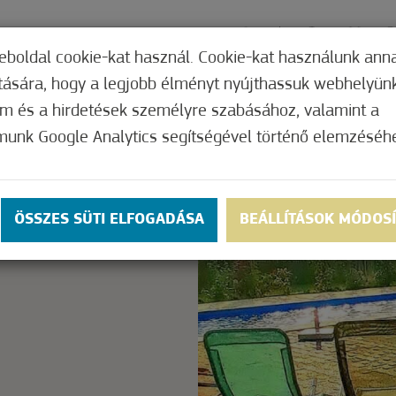
ÓGYÁSZAT
AJÁNLATOK
KAPCSOLAT
ÁRA
eboldal cookie-kat használ. Cookie-kat használunk ann
ítására, hogy a legjobb élményt nyújthassuk webhelyün
om és a hirdetések személyre szabásához, valamint a
munk Google Analytics segítségével történő elemzéséh
ly.
OK
ÖSSZES SÜTI ELFOGADÁSA
BEÁLLÍTÁSOK MÓDOS