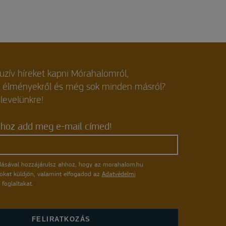
luzív híreket kapni Mórahalomról,
, élményekről és még sok minden másról?
rlevelünkre!
shoz add meg e-mail címed!
ásával hozzájárulsz ahhoz, hogy az morahalom.hu
atokat küldjön, valamint elfogadod az
Adatvédelmi
foglaltakat.