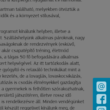
rözi a szépséget nyugalmat és harmóniát.
artman található, melyekben ötvöztük a
idők és a környezet stílusával,
gramot kínálunk helyben, illetve a
. Szálláshelyünk alkalmas pároknak, nagy
rsaságoknak de rendezvények (esküvő,
 akár csapatépítő tréning, életmód
is, a tágas 50 fő befogadására alkalmas
rt helységével. Az itt tartózkodás alatt,
 gyógyító és relaxáló technikákat mint a
kezelés, de a lovaglás, lovaskocsikázás,
autózás is csodás élményekkel gazdagítja
unk a gyermekek is felhőtlen szórakozhatnak,
rületű játszótéren, illetve rossz idő
s is rendelkezésre áll. Minden vendégünket
ól készült reggelivel kínálunk meg, de