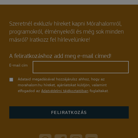
Szeretnél exkluzív híreket kapni Mórahalomról,
programokról, élményekről és még sok minden
másról? Iratkozz fel hírlevelünkre!
A feliratkozáshoz add meg e-mail címed!
E-mail cím
Adataid megadásával hozzájárulsz ahhoz, hogy az
morahalom.hu híreket, ajánlatokat küldjön, valamint
elfogadod az
Adatvédelmi tájékoztatóban
foglaltakat.