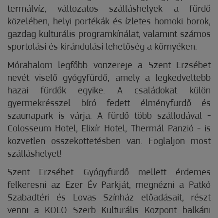
termálvíz, változatos szálláshelyek a fürdő
közelében, helyi portékák és ízletes homoki borok,
gazdag kulturális programkínálat, valamint számos
sportolási és kirándulási lehetőség a környéken.
Mórahalom legfőbb vonzereje a Szent Erzsébet
nevét viselő gyógyfürdő, amely a legkedveltebb
hazai fürdők egyike. A családokat külön
gyermekrésszel bíró fedett élményfürdő és
szaunapark is várja. A fürdő több szállodával -
Colosseum Hotel, Elixír Hotel, Thermál Panzió - is
közvetlen összeköttetésben van. Foglaljon most
szálláshelyet!
Szent Erzsébet Gyógyfürdő mellett érdemes
felkeresni az Ezer Év Parkját, megnézni a Patkó
Szabadtéri és Lovas Színház előadásait, részt
venni a KOLO Szerb Kulturális Központ balkáni