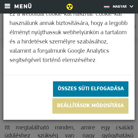
MENÜ
MAGYAR
Ez a weboldal cookie-kat használ. Cookie-kat
használunk annak biztosítására, hogy a legjobb
0
37,2°C
élményt nyújthassuk webhelyünkön a tartalom
és a hirdetések személyre szabásához,
valamint a forgalmunk Google Analytics
FÜRDŐ
segítségével történő elemzéséhez.
Mórahalom
Wellness és feltöltődés egész évben
ÖSSZES SÜTI ELFOGADÁSA
Mórahalom Szegedtől 20 km-re, az M5-ös
BEÁLLÍTÁSOK MÓDOSÍTÁSA
autópálya nyugati lehajtójától csupán 12 km-re, az
55-ös főút mentén található fürdőváros.
Itt megtalálható minden, amire egy családi
üdüléshez szükség van: nagy gyógyhatású