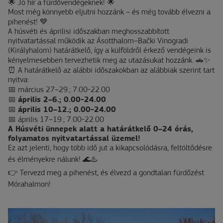
🌟 Jó hír a fürdővendégeknek! 🌟
Most még könnyebb eljutni hozzánk – és még tovább élvezni a
pihenést! 💙
A húsvéti és áprilisi időszakban meghosszabbított
nyitvatartással működik az Ásotthalom–Bački Vinogradi
(Királyhalom) határátkelő, így a külföldről érkező vendégeink is
kényelmesebben tervezhetik meg az utazásukat hozzánk. 🚗✨
⏰ A határátkelő az alábbi időszakokban az alábbiak szerint tart
nyitva:
📅 március 27–29.; 7.00-22.00
📅
április 2–6.; 0.00-24.00
📅
április 10–12.; 0.00-24.00
📅 április 17–19.; 7.00-22.00
A Húsvéti ünnepek alatt a határátkelő 0–24 órás,
folyamatos nyitvatartással üzemel!
Ez azt jelenti, hogy több idő jut a kikapcsolódásra, feltöltődésre
és élményekre nálunk! 🌊♨️
👉 Tervezd meg a pihenést, és élvezd a gondtalan fürdőzést
Mórahalmon!