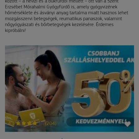
között – a hévízi és a bükfürdői mellett – ott van a Szent
Erzsébet Mórahalmi Gyógyfürdő is, amely gyógyvizének
hőmérséklete és ásványi anyag tartalma miatt hasznos lehet
mozgásszervi betegségek, reumatikus panaszok, valamint
nőgyógyászati és bőrbetegségek kezelésére. Érdemes
kipróbálni!
4,1
(204)