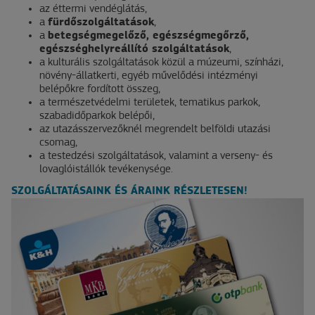
az éttermi vendéglátás,
a
fürdőszolgáltatások
,
a
betegségmegelőző, egészségmegőrző,
egészséghelyreállító szolgáltatások
,
a kulturális szolgáltatások közül a múzeumi, színházi,
növény-állatkerti, egyéb művelődési intézményi
belépőkre fordított összeg,
a természetvédelmi területek, tematikus parkok,
szabadidőparkok belépői,
az utazásszervezőknél megrendelt belföldi utazási
csomag,
a testedzési szolgáltatások, valamint a verseny- és
lovaglóistállók tevékenysége.
SZOLGÁLTATÁSAINK ÉS ÁRAINK RÉSZLETESEN!