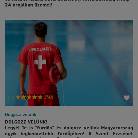
24 órájában üzemel!
4,4
(30)
Dolgozz velünk
DOLGOZZ VELÜNK!
Legyél Te is "fürdős" és dolgozz velünk Magyarország
egyik legkedveltebb fürdőjében! A Szent Erzsébet