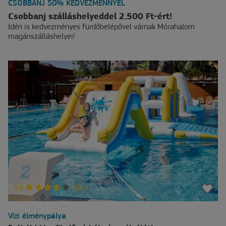
CSOBBANJ 50% KEDVEZMÉNNYEL
Csobbanj szálláshelyeddel 2.500 Ft-ért!
Idén is kedvezményes fürdőbelépővel várnak Mórahalom
magánszálláshelyei!
3,8
(66)
Vízi élménypálya