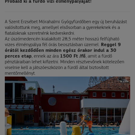
Próbáld ki a fürdő vízi élménypályáját!
A Szent Erzsébet Mórahalmi Gyógyfürdőben egy új beruházást
valósítottunk meg, amellyel
elsősorban a gyerekeknek és a
fiataloknak szeretnénk kedveskedni.
Az úszómedencén kialakított 28,5 méter hosszú felfújható
vizes élménypálya fél órás beosztásban üzemel.
Reggel 9
órától kezdődően minden egész órakor indul a 30
perces etap
, ennek az ára
1500
Ft /fő
, amit a fürdő
pénztáraiban lehet kifizetni. Minden résztvevőnek kötelezően
viselnie kell a játszóeszközön a fürdő által biztosított
mentőmellényt.