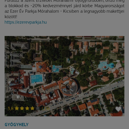
Fürdőzz a Szent Erzsébet Mórahalmi Gyógyfürdőben, őrizd meg
a blokkod és -20% kedvezménnyel járd körbe Magyarországot
az Ezer Év Parkja Mórahalom - Kicsiben a legnagyobb makettjei
között!
https://ezerevparkja.hu
3,8
(19)
GYÓGYHELY