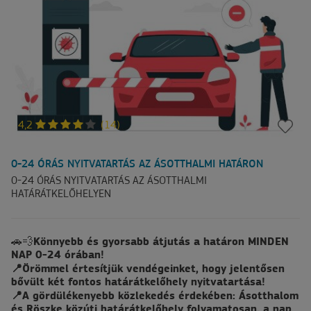
4,2
(14)
0-24 ÓRÁS NYITVATARTÁS AZ ÁSOTTHALMI HATÁRON
0-24 ÓRÁS NYITVATARTÁS AZ ÁSOTTHALMI
HATÁRÁTKELŐHELYEN
🚗💨
Könnyebb és gyorsabb átjutás a határon MINDEN
NAP 0-24 órában!
📍Örömmel értesítjük vendégeinket, hogy jelentősen
bővült két fontos határátkelőhely nyitvatartása!
📍A gördülékenyebb közlekedés érdekében: Ásotthalom
és Röszke közúti határátkelőhely folyamatosan, a nap