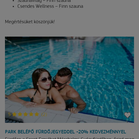
Szaunavilág – Finn szauna
Csendes Wellness – Finn szauna
Megértésüket köszönjük!
5
(2)
PARK BELÉPŐ FÜRDŐJEGYEDDEL -20% KEDVEZMÉNNYEL