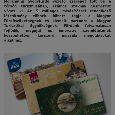
Mórahalmi Gyógyfürdő vezető szerepet tölt be a
térség turizmusában, számos szakmai elismerést
vívott ki. Az 5 csillagos minősítéssel rendelkező
létesítmény többek között tagja a Magyar
Fürdőszövetségnek és kiemelt partnere a Magyar
Turisztikai Ügynökségnek. Fürdőnk folyamatosan
fejlődik, megújul és innovatív szemléletének
köszönhetően korszerű műszaki megoldásokat
alkalmaz.