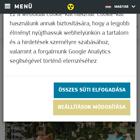
MENÜ
MAGYAR
Ez a weboldal cookie-kat használ. Cookie-kat
használunk annak biztosítására, hogy a legjobb
0
31,1°C
élményt nyújthassuk webhelyünkön a tartalom
és a hirdetések személyre szabásához,
KEZDŐOLDAL
valamint a forgalmunk Google Analytics
TIPPEK
segítségével történő elemzéséhez.
TIPPEK
ÖSSZES SÜTI ELFOGADÁSA
BEÁLLÍTÁSOK MÓDOSÍTÁSA