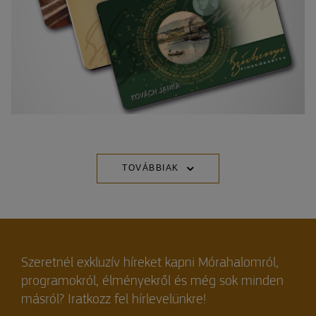
TOVÁBBIAK
Szeretnél exkluzív híreket kapni Mórahalomról,
programokról, élményekről és még sok minden
másról? Iratkozz fel hírlevelünkre!