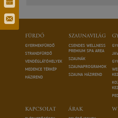
VÁROS-
ÉS
TURISZTIKAI
KÁRTYA
IRATKOZZON
FEL
HÍRLEVELÜNKRE
FÜRDŐ
SZAUNAVILÁG
G
GYERMEKFÜRDŐ
CSENDES WELLNESS
GY
PREMIUM SPA AREA
STRANDFÜRDŐ
JA
SZAUNÁK
VENDÉGLÁTÓHELYEK
GY
SZAUNAPROGRAMOK
MEDENCE TÉRKÉP
WE
SZAUNA HÁZIREND
KE
HÁZIREND
KO
KE
PE
KAPCSOLAT
ÁRAK
W