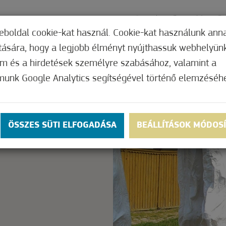
ÓGYÁSZAT
AJÁNLATOK
KAPCSOLAT
ÁRA
eboldal cookie-kat használ. Cookie-kat használunk ann
ítására, hogy a legjobb élményt nyújthassuk webhelyün
om és a hirdetések személyre szabásához, valamint a
munk Google Analytics segítségével történő elemzéséh
Nem értékelt
ly.
OK
ÖSSZES SÜTI ELFOGADÁSA
BEÁLLÍTÁSOK MÓDOS