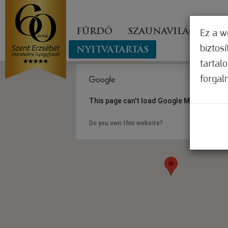
FÜRDŐ
SZAUNAVILÁG
GY
Ez a w
biztos
NYITVATARTÁS
tartal
forgal
This page can't load Google Maps correct
Do you own this website?