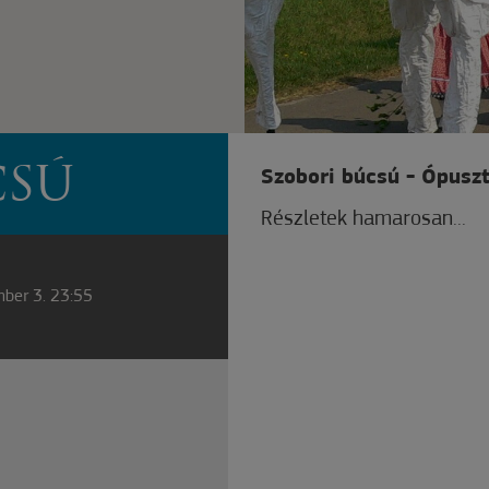
CSÚ
Szobori búcsú - Ópusz
Részletek hamarosan...
mber 3. 23:55