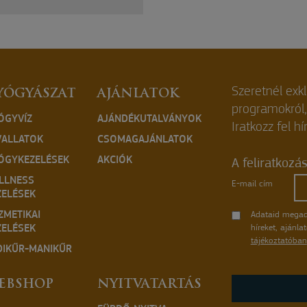
Szeretnél exk
YÓGYÁSZAT
AJÁNLATOK
programokról
ÓGYVÍZ
AJÁNDÉKUTALVÁNYOK
Iratkozz fel hí
VALLATOK
CSOMAGAJÁNLATOK
ÓGYKEZELÉSEK
AKCIÓK
A feliratkozá
LLNESS
E-mail cím
ZELÉSEK
ZMETIKAI
Adataid megad
ZELÉSEK
híreket, ajánl
tájékoztatóban
DIKŰR-MANIKŰR
EBSHOP
NYITVATARTÁS