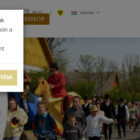
0
38,9°C
MAGYAR
K
WEBSHOP
ak
kön a
ez.
ÍTÁSA