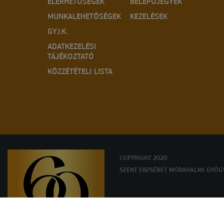
ELÉRHETŐSÉGEK
BELÉPŐJEGYEK
MUNKALEHETŐSÉGEK
KEZELÉSEK
GY.I.K.
ADATKEZELÉSI
TÁJÉKOZTATÓ
KÖZZÉTÉTELI LISTA
COPYRIGHT 2020
SZENT ERZSÉBET MÓRAHALMI GYÓG