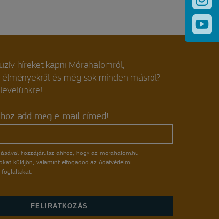
luzív híreket kapni Mórahalomról,
, élményekről és még sok minden másról?
rlevelünkre!
shoz add meg e-mail címed!
ásával hozzájárulsz ahhoz, hogy az morahalom.hu
atokat küldjön, valamint elfogadod az
Adatvédelmi
foglaltakat.