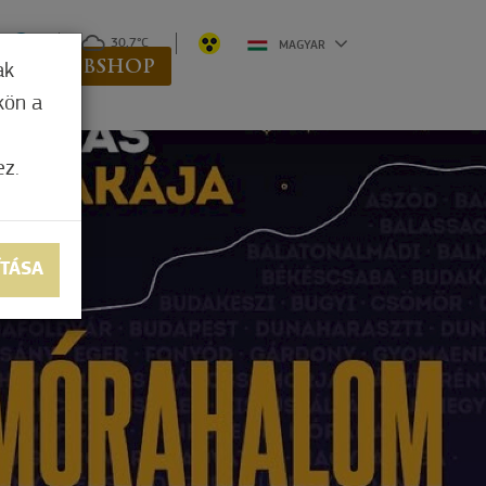
0
30,7°C
MAGYAR
K
WEBSHOP
ak
kön a
ez.
ÍTÁSA