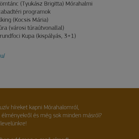
römtánc (Tyukász Brigitta) Mórahalmi
abadtéri programok
king (Kocsis Mária)
ra (városi túraútvonallal)
rundfoci Kupa (kispályás, 3+1)
u/
luzív híreket kapni Mórahalomról,
, élményekről és még sok minden másról?
rlevelünkre!