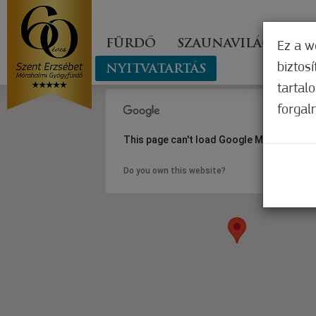
FÜRDŐ
SZAUNAVILÁG
GY
Ez a w
biztos
NYITVATARTÁS
tartal
forgal
This page can't load Google Maps correct
Do you own this website?