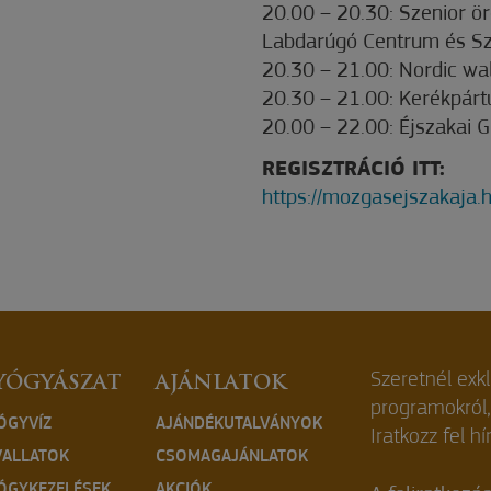
20.00 – 20.30: Szenior ö
Labdarúgó Centrum és Sz
20.30 – 21.00: Nordic wal
20.30 – 21.00: Kerékpártú
20.00 – 22.00: Éjszakai G
REGISZTRÁCIÓ ITT:
https://mozgasejszakaja.h
Szeretnél exk
YÓGYÁSZAT
AJÁNLATOK
programokról
ÓGYVÍZ
AJÁNDÉKUTALVÁNYOK
Iratkozz fel hí
VALLATOK
CSOMAGAJÁNLATOK
ÓGYKEZELÉSEK
AKCIÓK