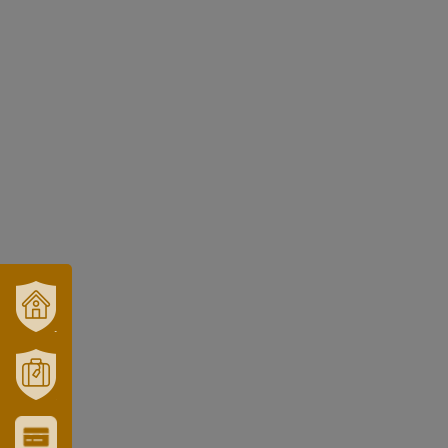
VÁROSUNK
ÉS
TÉRSÉGÜNK
MÓRAHALOM
TURISZTIKA