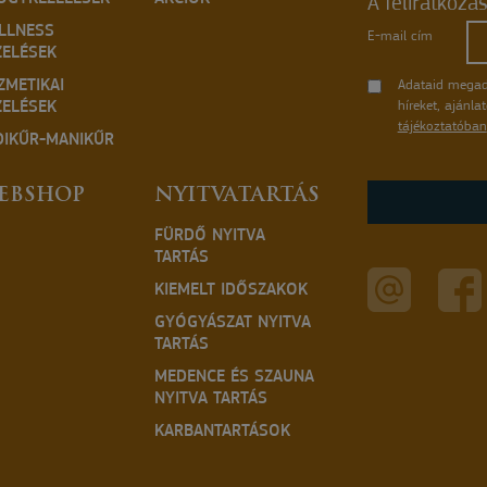
A feliratkozá
LLNESS
E-mail cím
ZELÉSEK
ZMETIKAI
Adataid megad
ZELÉSEK
híreket, ajánl
tájékoztatóban
DIKŰR-MANIKŰR
EBSHOP
NYITVATARTÁS
FÜRDŐ NYITVA
TARTÁS
KIEMELT IDŐSZAKOK
GYÓGYÁSZAT NYITVA
TARTÁS
MEDENCE ÉS SZAUNA
NYITVA TARTÁS
KARBANTARTÁSOK