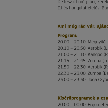
De lesz itt még foci, ker
DJ és hangulatfelelős: Ba
Ami még rád vár: ajánd
Program:
20.00 – 20.10: Megnyitó
20.10 – 20.50: Aerobik (L
21.00 – 21.10: Kangoo (R
21.15 – 21.45: Zumba (Tör
21.50 – 22.30: Aerobik (R
22.30 – 23.00: Zumba (Ba
23.00 – 23.30: Jóga (Gyö
Kísérőprogramok a cs
20.00 – 00.00: Ergométe