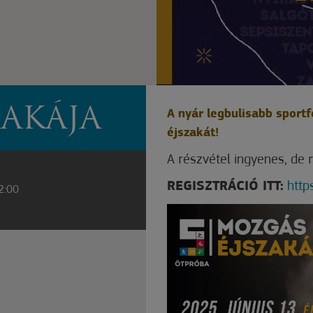
AKÁJA
A nyár legbulisabb sport
éjszakát!
A részvétel ingyenes, de r
REGISZTRÁCIÓ ITT:
http
 2:00