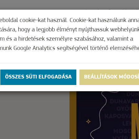
ÓGYÁSZAT
AJÁNLATOK
KAPCSOLAT
ÁRA
eboldal cookie-kat használ. Cookie-kat használunk ann
ítására, hogy a legjobb élményt nyújthassuk webhelyün
om és a hirdetések személyre szabásához, valamint a
munk Google Analytics segítségével történő elemzéséh
Nem értékelt
ly.
OK
ÖSSZES SÜTI ELFOGADÁSA
BEÁLLÍTÁSOK MÓDOS