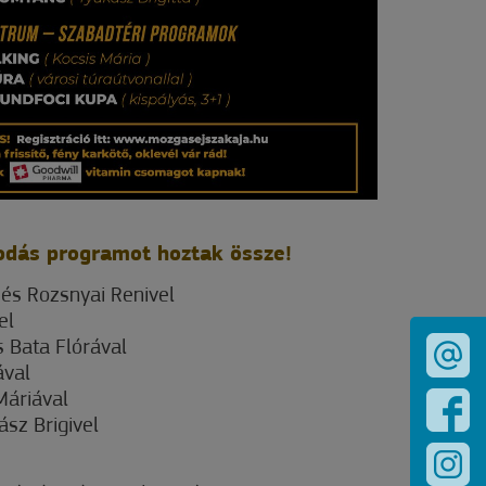
odás programot hoztak össze!
 és Rozsnyai Renivel
el
s Bata Flórával
ával
Máriával
sz Brigivel