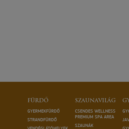
FÜRDŐ
SZAUNAVILÁG
G
GYERMEKFÜRDŐ
CSENDES WELLNESS
GY
PREMIUM SPA AREA
STRANDFÜRDŐ
JA
SZAUNÁK
VENDÉGLÁTÓHELYEK
GY