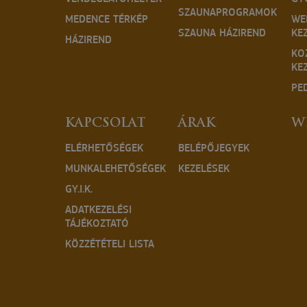
SZAUNAPROGRAMOK
MEDENCE TÉRKÉP
WE
SZAUNA HÁZIREND
KE
HÁZIREND
KO
KE
PE
KAPCSOLAT
ÁRAK
W
ELÉRHETŐSÉGEK
BELÉPŐJEGYEK
MUNKALEHETŐSÉGEK
KEZELÉSEK
GY.I.K.
ADATKEZELÉSI
TÁJÉKOZTATÓ
KÖZZÉTÉTELI LISTA