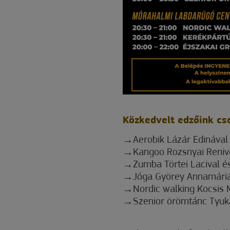
Közkedvelt edzőink cs
Aerobik Lázár Edinával
Kangoo Rozsnyai Reniv
Zumba Törtei Lacival é
Jóga Györey Annamári
Nordic walking Kocsis 
Szenior örömtánc Tyuká