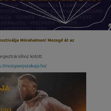
fesztiválja Mórahalmon! Mozogd át az
egisztrációhoz kötött.
s://mozgasejszakaja.hu/