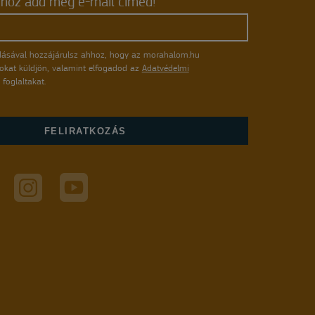
shoz add meg e-mail címed!
ásával hozzájárulsz ahhoz, hogy az morahalom.hu
atokat küldjön, valamint elfogadod az
Adatvédelmi
foglaltakat.