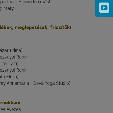
ékpártúra, és minden más!
gi Matyi
ékok, meglepetések, frissítők!
ázár Edina)
ozsnyai Reni)
tei Laci)
ozsnyai Reni)
ta Flóra)
rey Annamária - Devá Yoga Stúdió)
arnokban:
res evezés