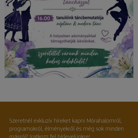
Szeretnél exkluzív híreket kapni Mórahalomról,
programokról, élményekről és még sok minden
másról? Iratkozz fel hírlevelünkre!