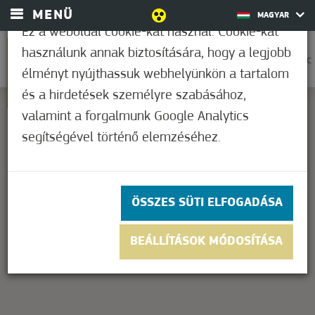
MENÜ
MAGYAR
Ez a weboldal cookie-kat használ. Cookie-kat
használunk annak biztosítására, hogy a legjobb
0
21,1°C
élményt nyújthassuk webhelyünkön a tartalom
és a hirdetések személyre szabásához,
valamint a forgalmunk Google Analytics
segítségével történő elemzéséhez.
This page can't load Google Maps correctly.
OK
Do you own this website?
ÖSSZES SÜTI ELFOGADÁSA
BEÁLLÍTÁSOK MÓDOSÍTÁSA