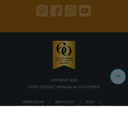
COPYRIGHT 2020
SZENT ERZSÉBET MÓRAHALMI GYÓGYFÜRDŐ
IMPRESSZUM
KAPCSOLAT
ÁSZF
ADATKEZELÉSI TÁJÉKOZTATÓ
COOKIE BEÁLLÍTÁSOK
Powered by
a product of