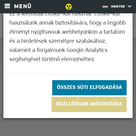
MENÜ
MAGYAR
Ez a weboldal cookie-kat használ. Cookie-kat
használunk annak biztosítására, hogy a legjobb
0
23,9°C
élményt nyújthassuk webhelyünkön a tartalom
és a hirdetések személyre szabásához,
valamint a forgalmunk Google Analytics
segítségével történő elemzéséhez.
This page can't load Google Maps correctly.
OK
Do you own this website?
ÖSSZES SÜTI ELFOGADÁSA
BEÁLLÍTÁSOK MÓDOSÍTÁSA