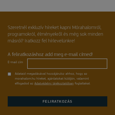
Szeretnél exkluzív híreket kapni Mórahalomról,
programokról, élményekről és még sok minden
másról? Iratkozz fel hírlevelünkre!
A feliratkozáshoz add meg e-mail címed!
E-mail cím
Adataid megadásával hozzájárulsz ahhoz, hogy az
morahalom.hu híreket, ajánlatokat küldjön, valamint
elfogadod az
Adatvédelmi tájékoztatóban
foglaltakat.