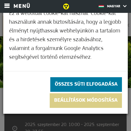
MENÜ
MAGYAR
Ez a weboldal cookie-kat használ. Cookie-kat
használunk annak biztosítására, hogy a legjobb
0
36,1°C
élményt nyújthassuk webhelyünkön a tartalom
és a hirdetések személyre szabásához,
valamint a forgalmunk Google Analytics
Nem értékelt
segítségével történő elemzéséhez.
ÖSSZES SÜTI ELFOGADÁSA
DÍSZKERT LÁTOGATÁS
BEÁLLÍTÁSOK MÓDOSÍTÁSA
2025. szeptember 20. 10:00 - 2025. szeptember