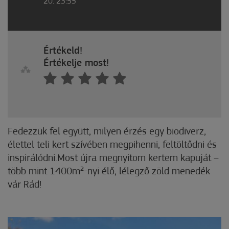
20. 23:55
Értékeld!
Értékelje most!
Fedezzük fel együtt, milyen érzés egy biodiverz,
élettel teli kert szívében megpihenni, feltöltődni és
inspirálódni.Most újra megnyitom kertem kapuját –
több mint 1400m²-nyi élő, lélegző zöld menedék
vár Rád!