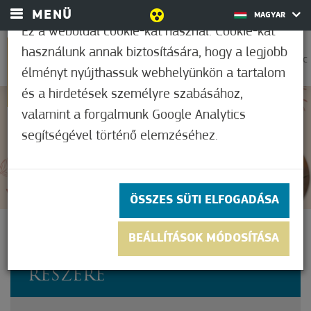
MENÜ
MAGYAR
Ez a weboldal cookie-kat használ. Cookie-kat
használunk annak biztosítására, hogy a legjobb
0
37,2°C
élményt nyújthassuk webhelyünkön a tartalom
és a hirdetések személyre szabásához,
valamint a forgalmunk Google Analytics
5
(4)
segítségével történő elemzéséhez.
ÖSSZES SÜTI ELFOGADÁSA
TÉLI FELTÖLTŐDÉS
BEÁLLÍTÁSOK MÓDOSÍTÁSA
WELLNESS CSOMAG - 1 FŐ
RÉSZÉRE