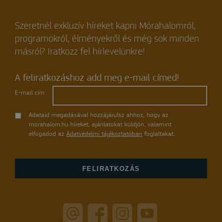
Szeretnél exkluzív híreket kapni Mórahalomról,
programokról, élményekről és még sok minden
másról? Iratkozz fel hírlevelünkre!
A feliratkozáshoz add meg e-mail címed!
E-mail cím
Adataid megadásával hozzájárulsz ahhoz, hogy az
morahalom.hu híreket, ajánlatokat küldjön, valamint
elfogadod az
Adatvédelmi tájékoztatóban
foglaltakat.