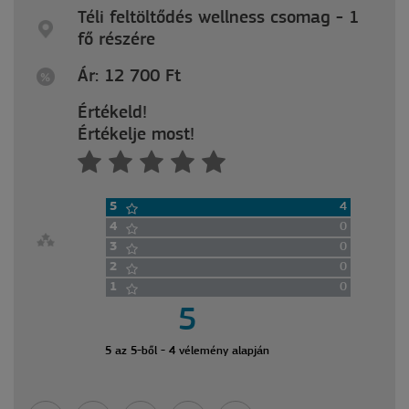
Téli feltöltődés wellness csomag - 1
fő részére
Ár: 12 700
Ft
Értékeld!
Értékelje most!
5
4
4
0
3
0
2
0
1
0
5
5 az 5-ből - 4 vélemény alapján