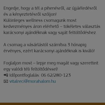
Engedje, hogy a tél a pihenésről, az újjáéledésről
és a kényeztetésről szóljon!
Különleges wellness csomagunk most
kedvezményes áron elérhető – tökéletes választás
karácsonyi ajándéknak vagy saját feltöltődéshez.
A csomag a vásárlástól számítva 3 hónapig
érvényes, ezért karácsonyi ajándéknak is kiváló!
Foglaljon most – lepje meg magát vagy szeretteit
egy valódi téli feltöltődéssel!
📲 Időpontfoglalás: 06 62/280-123
📧
vitalreci@morahalom.hu