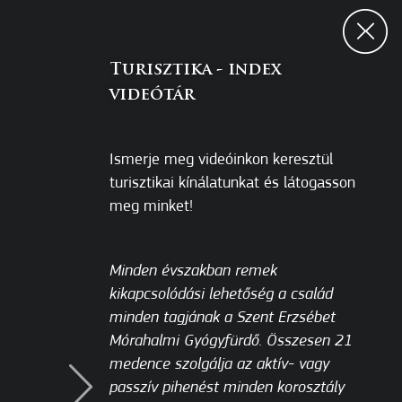
ak
Turisztika - index
kön a
videótár
ez.
Ismerje meg videóinkon keresztül
turisztikai kínálatunkat és látogasson
meg minket!
ÍTÁSA
Minden évszakban remek
kikapcsolódási lehetőség a család
minden tagjának a Szent Erzsébet
Mórahalmi Gyógyfürdő. Összesen 21
medence szolgálja az aktív- vagy
passzív pihenést minden korosztály