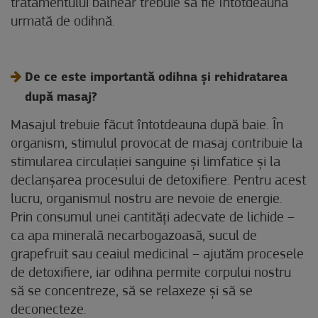
tratamentului balnear trebuie să fie întotdeauna
urmată de odihnă.
De ce este importantă odihna și rehidratarea
după masaj?
Masajul trebuie făcut întotdeauna după baie. În
organism, stimulul provocat de masaj contribuie la
stimularea circulației sanguine și limfatice și la
declanșarea procesului de detoxifiere. Pentru acest
lucru, organismul nostru are nevoie de energie.
Prin consumul unei cantități adecvate de lichide –
ca apa minerală necarbogazoasă, sucul de
grapefruit sau ceaiul medicinal – ajutăm procesele
de detoxifiere, iar odihna permite corpului nostru
să se concentreze, să se relaxeze și să se
deconecteze.