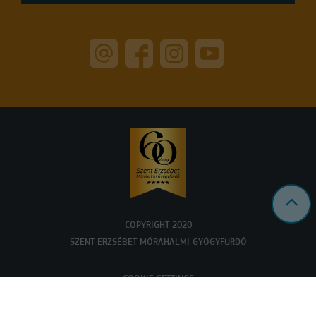
COPYRIGHT 2020
SZENT ERZSÉBET MÓRAHALMI GYÓGYFÜRDŐ
COOKIE SETTINGS
Powered by
a product of