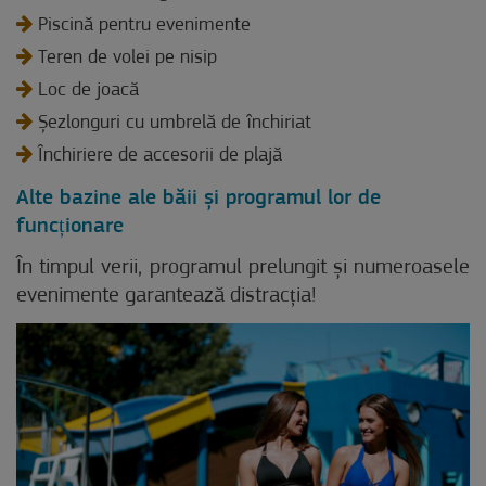
Piscină pentru evenimente
Teren de volei pe nisip
Loc de joacă
Șezlonguri cu umbrelă de închiriat
Închiriere de accesorii de plajă
Alte bazine ale băii și programul lor de
funcționare
În timpul verii, programul prelungit și numeroasele
evenimente garantează distracția!