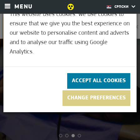
MENU
СРПСКИ
This website uses cookies. We use cookies to
ensure that we give you the best experience on
0
30,6°C
our website to personalise content and adverts
and to analyse our traffic using Google
Analytics.
ACCEPT ALL COOKIES
Banja Sv. Eržebet
Ugađajte sebi
tokom cele godine
Morahalom
CHANGE PREFERENCES