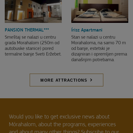
PANSION THERMAL***
Írisz Apartmani
Smeštaj se nalazi u centru
Stan se nalazi u centru
grada Morahalom (250m od
Morahaloma, na samo 70 m
autobuske stanice) pored
od banje, estetski je
termalne banje Sveti Eržebet.
dizajniran i opremljen prema
današnjim potrebama.
MORE ATTRACTIONS
Would you like to get exclusive news about
Mórahalom, about the programs, experiences
and about many other things? Subscribe to our