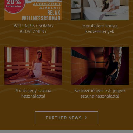
WELLNESS CSOMAG
Mórahalom kártya
KEDVEZMÉNY
kedvezmények
3 órás jegy szauna
Kedvezményes esti jegyek
használattal
szauna használattal
FURTHER NEWS