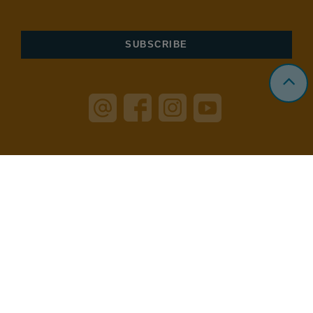
COPYRIGHT 2020
SZENT ERZSÉBET MÓRAHALMI GYÓGYFÜRDŐ