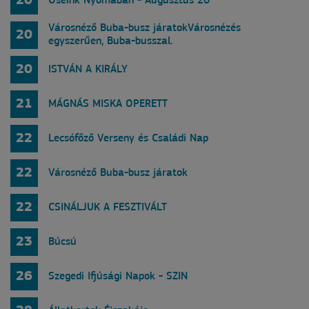
20
Őseink Nyomában - Augusztus 20
Városnéző Buba-busz járatokVárosnézés
20
egyszerűen, Buba-busszal.
20
ISTVÁN A KIRÁLY
21
MÁGNÁS MISKA OPERETT
22
Lecsófőző Verseny és Családi Nap
22
Városnéző Buba-busz járatok
22
CSINÁLJUK A FESZTIVÁLT
23
Búcsú
26
Szegedi Ifjúsági Napok - SZIN