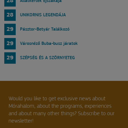
28
Állatkertek Éjszakája
28
UNIKORNIS LEGENDÁJA
29
Pásztor-Betyár Találkozó
29
Városnéző Buba-busz járatok
29
SZÉPSÉG ÉS A SZÖRNYETEG
Would you like to get exclusive news about
Mórahalom, about the programs, experiences
and about many other things? Subscribe to our
newsletter!