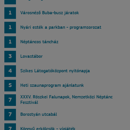
1
Városnéző Buba-busz járatok
1
Nyári esték a parkban - programsorozat
1
Néptáncos táncház
3
Lovastábor
4
Szikes Látogatóközpont nyitónapja
5
Heti szaunaprogram ajánlatunk
XXXV. Röszkei Falunapok, Nemzetközi Néptánc
7
Fesztivál
7
Borostyán utcabál
7
Könnyű erkölcsök - vígjáték