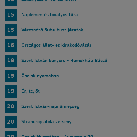
15
Naplementés bivalyos túra
15
Városnéző Buba-busz járatok
16
Országos állat- és kirakodóvásár
19
Szent István kenyere - Homokháti Búcsú
19
Őseink nyomában
19
Én, te, őt
20
Szent István-napi ünnepség
20
Strandröplabda verseny