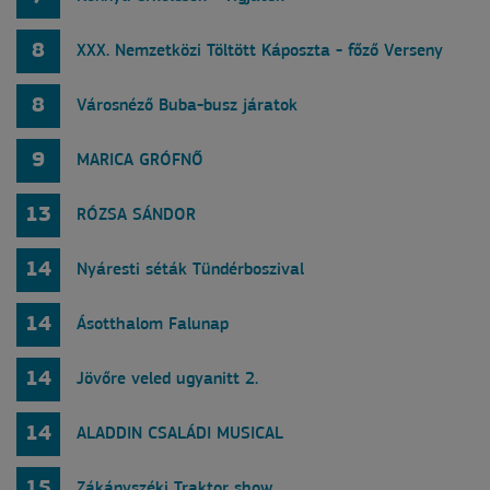
8
XXX. Nemzetközi Töltött Káposzta - főző Verseny
8
Városnéző Buba-busz járatok
9
MARICA GRÓFNŐ
13
RÓZSA SÁNDOR
14
Nyáresti séták Tündérboszival
14
Ásotthalom Falunap
14
Jövőre veled ugyanitt 2.
14
ALADDIN CSALÁDI MUSICAL
15
Zákányszéki Traktor show