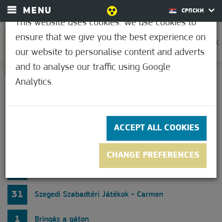
MENU
СРПСКИ
This website uses cookies. We use cookies to
ensure that we give you the best experience on
0
37,2°C
our website to personalise content and adverts
and to analyse our traffic using Google
Analytics.
PROGRAMOK,
RENDEZVÉNYEK
ACCEPT ALL COOKIES
2026
АВГУСТ
CHANGE PREFERENCES
29
Heti szaunaprogram ajánlatunk
31
Szegedi Szabadtéri Játékok - Carmen
1
Bringás a gáton