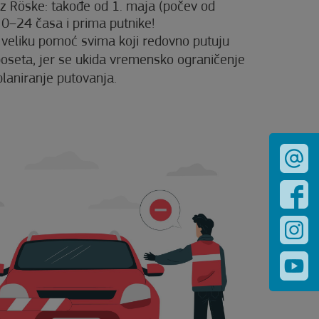
z Röske: takođe od 1. maja (počev od
 0–24 časa i prima putnike!
veliku pomoć svima koji redovno putuju
 poseta, jer se ukida vremensko ograničenje
planiranje putovanja.