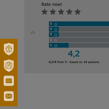
Rate now!
5
4
3
2
1
4,2
NAŠ
GRAD
4,214 from 5 - based on 14 opinions
I
REGION
MORAHALOM
TURIZAM
CITY
&
TOURIST
CARD
SUBSCRIBE
TO