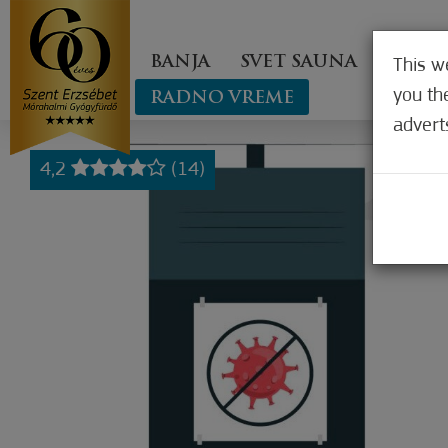
BANJA
SVET SAUNA
ZDRA
This w
you th
RADNO VREME
advert
4,2
(14)