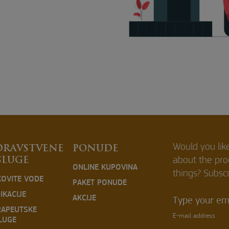
Would you lik
DRAVSTVENE
PONUDE
about the pr
SLUGE
ONLINE KUPOVINA
things? Subscr
KOVITE VODE
PAKET PONUDE
IKACIJE
AKCIJE
Type your ema
RAPEUTSKE
E-mail address
LUGE