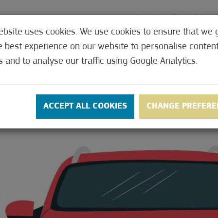
VSTVENE USLUGE
PONUDE
KONTAKT
C
ebsite uses cookies. We use cookies to ensure that we 
e best experience on our website to personalise conten
s and to analyse our traffic using Google Analytics.
ACCEPT ALL COOKIES
CHANGE PREFERE