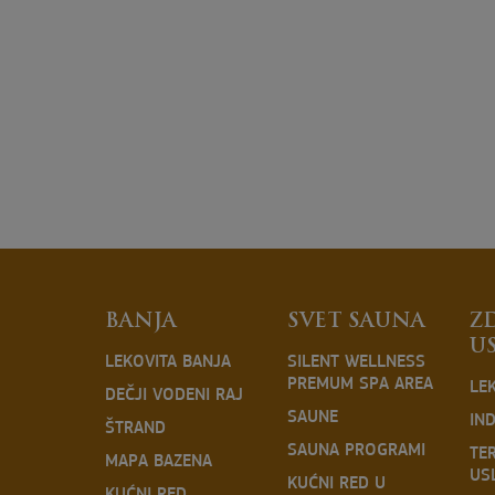
OUR
NEWSLETTER
BANJA
SVET SAUNA
Z
U
LEKOVITA BANJA
SILENT WELLNESS
PREMUM SPA AREA
LE
DEČJI VODENI RAJ
SAUNE
IND
ŠTRAND
SAUNA PROGRAMI
TE
MAPA BAZENA
US
KUĆNI RED U