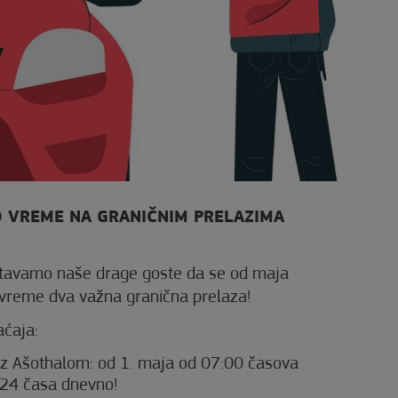
 VREME NA GRANIČNIM PRELAZIMA
tavamo naše drage goste da se od maja
 vreme dva važna granična prelaza!
aćaja:
az Ašothalom: od 1. maja od 07:00 časova
, 24 časa dnevno!