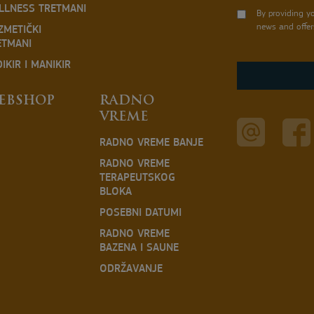
LLNESS TRETMANI
By providing y
news and offer
ZMETIČKI
ETMANI
IKIR I MANIKIR
EBSHOP
RADNO
VREME
RADNO VREME BANJE
RADNO VREME
TERAPEUTSKOG
BLOKA
POSEBNI DATUMI
RADNO VREME
BAZENA I SAUNE
ODRŽAVANJE