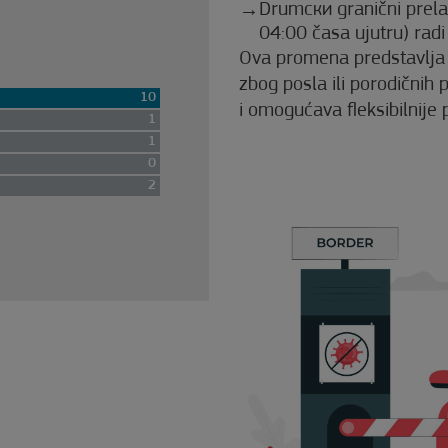
Drumски granični prela
04:00 časa ujutru) radi
Ova promena predstavlja 
zbog posla ili porodičnih
10
i omogućava fleksibilnije 
1
1
0
2