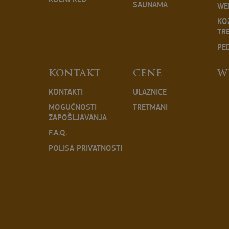
KUĆNI RED
SAUNAMA
WE
KO
TR
PED
KONTAKT
CENE
W
KONTAKTI
ULAZNICE
MOGUĆNOSTI
TRETMANI
ZAPOŠLJAVANJA
F.A.Q.
POLISA PRIVATNOSTI