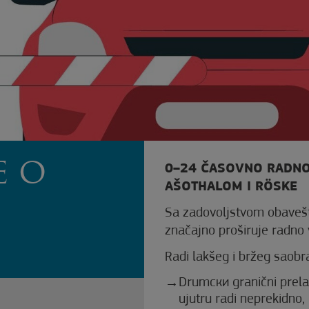
E O
0–24 ČASOVNO RADNO
AŠOTHALOM I RÖSKE
Sa zadovoljstvom obaveš
značajno proširuje radno
Radi lakšeg i bržeg saobr
Drumски granični prel
ujutru radi neprekidno