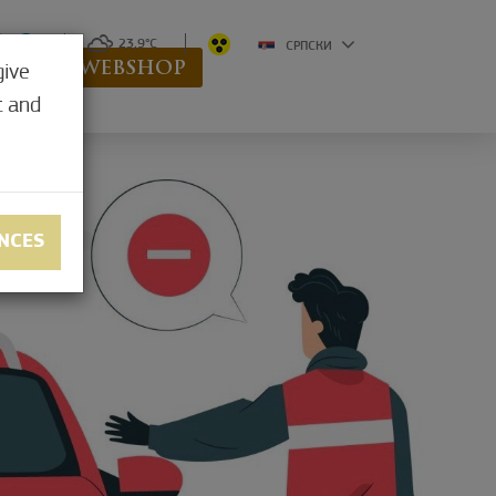
0
23,9°C
СРПСКИ
ENE
WEBSHOP
give
t and
NCES