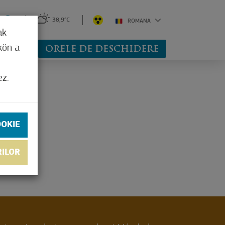
0
38,9°C
ROMANA
ak
kön a
BSHOP
ORELE DE DESCHIDERE
ez.
OOKIE
RILOR