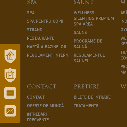
SPA
SAUNE
M
SPA
WELLNESS
AP
SILENȚIOS PREMIUM
SPA PENTRU COPII
IND
SPA AREA
STRAND
GY
SAUNE
RESTAURANTE
WE
PROGRAME DE
KE
HARTĂ A BAZINELOR
SAUNĂ
TR
REGULAMENT INTERN
REGULAMENTUL
CO
SAUNEI
OUR
PE
TOWN
MA
AND
REGION
MÓRAHALOM
CONTACT
PRETURI
W
TOURISM
CONTACT
BILETE DE INTRARE
CITY
&
OFERTE DE MUNCĂ
TRATAMENTE
TOURIST
CARD
ÎNTREBĂRI
FRECVENTE
SUBSCRIBE
TO