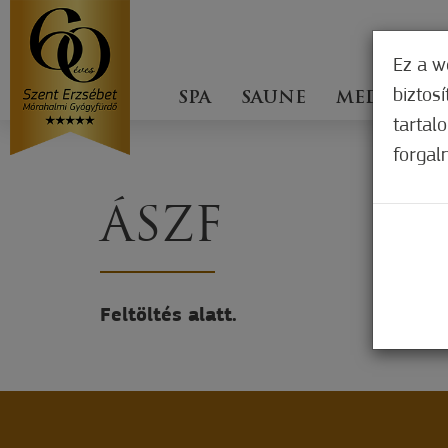
Ez a w
biztos
SPA
SAUNE
MEDICAME
tartal
forgal
ÁSZF
Feltöltés alatt.