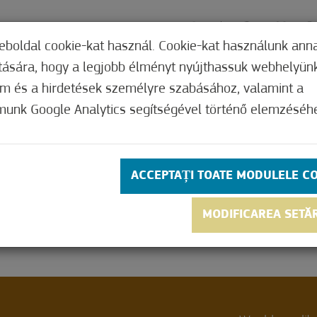
eboldal cookie-kat használ. Cookie-kat használunk ann
ítására, hogy a legjobb élményt nyújthassuk webhelyün
NT
OFFERS
CONTACT
PRETURI
WE
om és a hirdetések személyre szabásához, valamint a
munk Google Analytics segítségével történő elemzéséh
ACCEPTAȚI TOATE MODULELE C
MODIFICAREA SETĂ