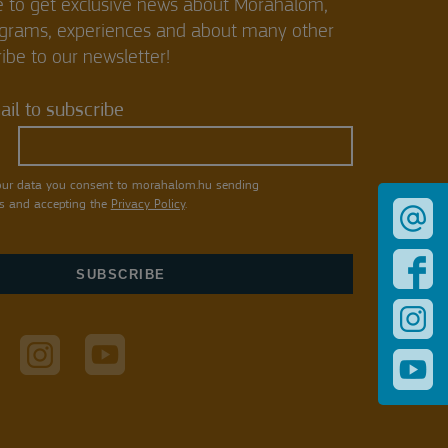
e to get exclusive news about Mórahalom,
ograms, experiences and about many other
ibe to our newsletter!
il to subscribe
our data you consent to morahalom.hu sending
s and accepting the
Privacy Policy
.