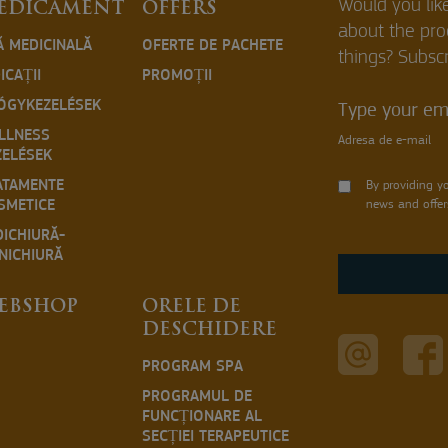
Would you lik
EDICAMENT
OFFERS
about the pr
Ă MEDICINALĂ
OFERTE DE PACHETE
things? Subscr
ICAȚII
PROMOȚII
ÓGYKEZELÉSEK
Type your ema
LLNESS
Adresa de e-mail
ZELÉSEK
ATAMENTE
By providing y
SMETICE
news and offer
DICHIURĂ-
NICHIURĂ
EBSHOP
ORELE DE
DESCHIDERE
PROGRAM SPA
PROGRAMUL DE
FUNCȚIONARE AL
SECȚIEI TERAPEUTICE